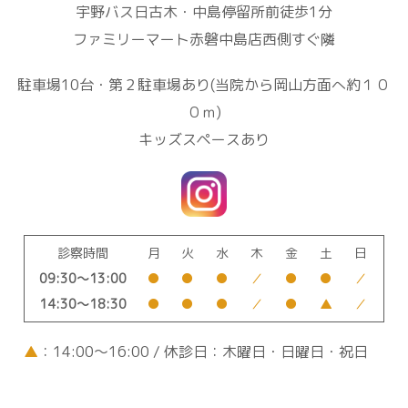
宇野バス日古木・中島停留所前徒歩1分
ファミリーマート赤磐中島店西側すぐ隣
駐車場10台・第２駐車場あり(当院から岡山方面へ約１０
０ｍ)
キッズスペースあり
診察時間
月
火
水
木
金
土
日
09:30～13:00
●
●
●
／
●
●
／
14:30～18:30
●
●
●
／
●
▲
／
▲
：14:00～16:00 / 休診日：木曜日・日曜日・祝日