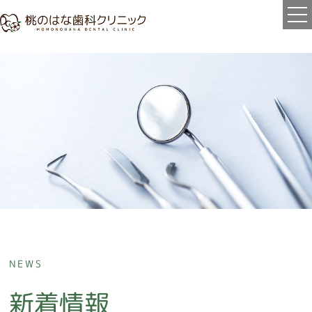
ホーム
当院について
ポリシー
治療の流れ
医師紹介
診療案内
虫歯治療
NEWS
歯周病治療
新着情報
口腔外科