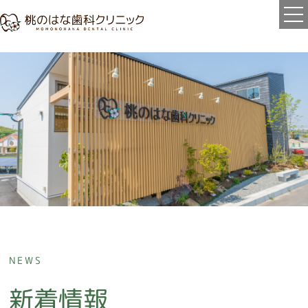
ホーム
当院について
ポリシー
治療の流れ
医師紹介
診療案内
虫歯治療
NEWS
歯周病治療
新着情報
口腔外科