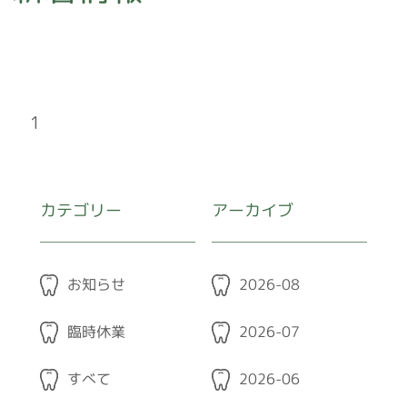
予防
歯列矯正
ホワイトニング
1
インプラント
義歯(入れ歯)
カテゴリー
アーカイブ
セラミック
リップアートメイク
お知らせ
2026-08
訪問診療
料金表
臨時休業
2026-07
採用情報
すべて
2026-06