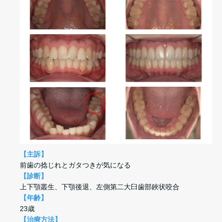
【主訴】
前歯の捻じれとガタつきが気になる
【診断】
上下顎叢生、下顎後退、左側第二大臼歯部鋏状咬合
【年齢】
23歳
【治療方法】