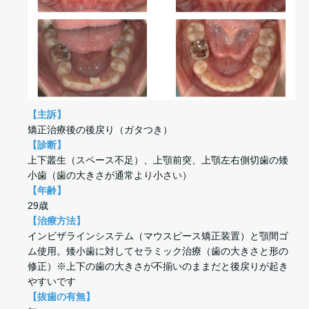
【主訴】
矯正治療後の後戻り（ガタつき）
【診断】
上下叢生（スペース不足）、上顎前突、上顎左右側切歯の矮
小歯（歯の大きさが通常より小さい）
【年齢】
29歳
【治療方法】
インビザラインシステム（マウスピース矯正装置）と顎間ゴ
ム使用。矮小歯に対してセラミック治療（歯の大きさと形の
修正）※上下の歯の大きさが不揃いのままだと後戻りが起き
やすいです
【抜歯の有無】